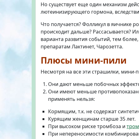
Но существует еще один механизм дейс
лютеинизирующего гормона, вследствие
Что получается? Фолликул в яичнике рос
происходит дальше? Рассасывается? Ил
варианта развития событий, тем более,
препаратам Лактинет, Чарозетта.
Плюсы мини-пили
Несмотря на все эти страшилки, мини-
Они дают меньше побочных эффекто
Они имеют меньше противопоказаний
применять нельзя:
Кормящим, т.к. не содержат синтети
Курящим женщинам старше 35 лет.
При высоком риске тромбоза и
тром
При непереносимости комбинирован