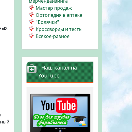
мерчендайзинга
Мастер продаж
Ортопедия в аптеке
"Болячки"
ных
Кроссворды и тесты
Всякое-разное
Наш канал на
YouTube
м
ьный