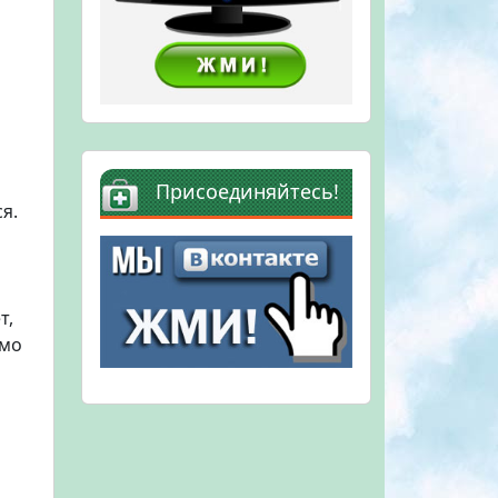
Присоединяйтесь!
я.
т,
ямо