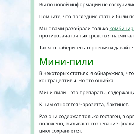
Вы по новой информации не соскучили
Помните, что последние статьи были 
Мы с вами разобрали только
комбинир
противозачаточных средств я насчитала
Так что наберитесь терпения и давайте
Мини-пили
В некоторых статьях я обнаружила, чт
контрацептивы. Но это ошибка!
Мини-пили – это препараты, содержащи
К ним относятся Чарозетта, Лактинет.
Раз они содержат только гестаген, в о
положено, вызывают созревание фолли
цикл сохраняется.