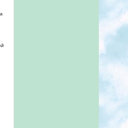
ая
ой