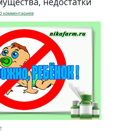
мущества, недостатки
к
0 комментариев
з
а
п
и
с
и
В
и
д
ы
г
о
р
м
о
н
а
л
!
ь