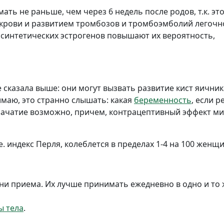
ь не раньше, чем через 6 недель после родов, т.к. эт
крови и развитием тромбозов и тромбоэмболий легочн
е синтетических эстрогенов повышают их вероятность,
е сказала выше: они могут вызвать развитие кист яичник
маю, это странно слышать: какая
беременность
, если р
, зачатие возможно, причем, контрацептивный эффект ми
. индекс Перля, колеблется в пределах 1-4 на 100 женщи
и приема. Их лучше принимать ежедневно в одно и то 
 тела
.