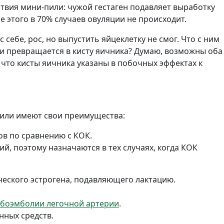
твия мини-пили: чужой гестаген подавляет выработку
щ
 этого в 70% случаев овуляции не происходит.
е
с
 себе, рос, но выпустить яйцеклетку не смог. Что с ним
т
и превращается в кисту яичника? Думаю, возможны оба
в
 что кисты яичника указаны в побочных эффектах к
а
,
н
е
д
пили имеют свои преимущества:
о
с
в по сравнению с КОК.
т
а
, поэтому назначаются в тех случаях, когда КОК
т
к
и
ческого эстрогена, подавляющего лактацию.
боэмболии легочной артерии
.
ных средств.