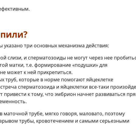
т
ы
дефективным.
э
ф
ф
-пили?
е
к
ы указано три основных механизма действия:
т
и
й слизи, и сперматозоиды не могут через нее пробитьс
в
ой матки, т.е. формирование «подушки» для
н
не может к ней прикрепиться.
о
с
х труб, которые в норме помогают яйцеклетке
т
встреча сперматозоида и яйцеклетки все-таки произойде
и
т привести к тому, что эмбрион начнет развиваться пр
,
ременность.
п
р
 в маточной трубе, мягко говоря, маловато, поэтому
е
азрывом трубы, кровотечением и самыми серьезными
и
м
у