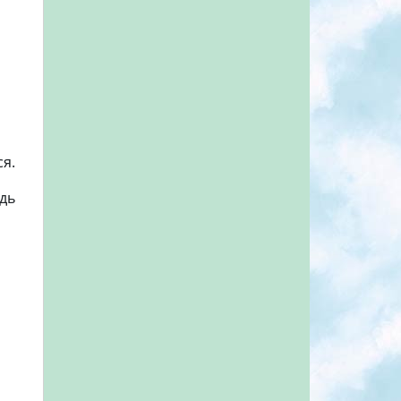
я.
удь