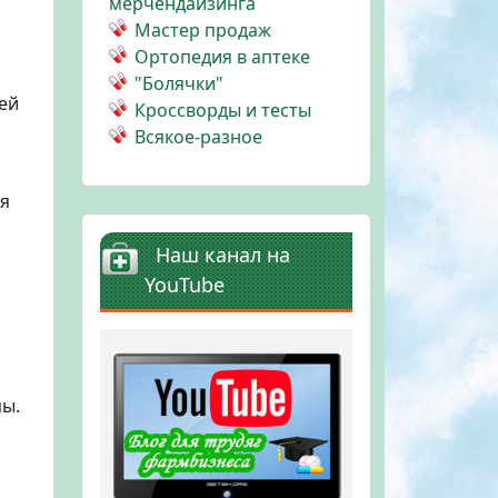
мерчендайзинга
Мастер продаж
Ортопедия в аптеке
"Болячки"
ей
Кроссворды и тесты
Всякое-разное
ся
Наш канал на
YouTube
пы.