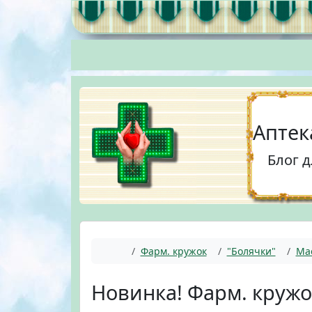
Перейти к содержимому
Перейти к футеру
Аптек
Блог 
Главная
Фарм. кружок
"Болячки"
Мас
Новинка! Фарм. кружо