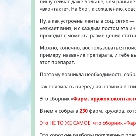
пишу сейчас даже больше, чем раньше.
«вконтакте». На блог, к сожалению, сов
Ну, а как устроены ленты в соц. сетях
уезжает вниз, и с каждым постом эта 
проходит с момента размещения статьи,
Можно, конечно, воспользоваться поиск
примеру, название препарата, и тебе в
этот препарат.
Поэтому возникла необходимость собр
Так появилась очередная новинка в спи
Это сборник «
Фарм. кружок вконтакт
В нем я собрала
230
фарм. кружков, кот
Это НЕ ТО ЖЕ САМОЕ, что сборник «Фарм
Это короткие разборы популярных преп