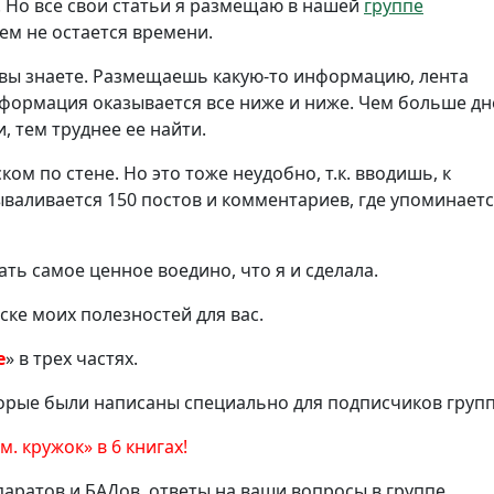
 Но все свои статьи я размещаю в нашей
группе
сем не остается времени.
 — вы знаете. Размещаешь какую-то информацию, лента
информация оказывается все ниже и ниже. Чем больше дн
 тем труднее ее найти.
ом по стене. Но это тоже неудобно, т.к. вводишь, к
ываливается 150 постов и комментариев, где упоминает
ать
самое ценное
воедино, что я и сделала.
ске моих полезностей для вас.
е
» в трех частях.
орые были написаны специально для подписчиков груп
. кружок» в 6 книгах!
аратов и БАДов, ответы на ваши вопросы в группе,