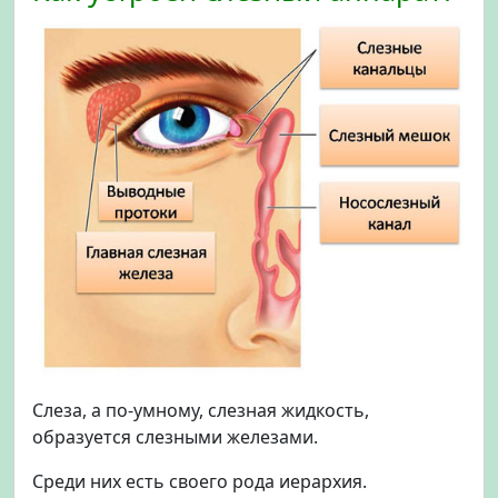
а
л
г
о
р
и
т
м
в
ы
б
о
р
а
Слеза, а по-умному, слезная жидкость,
образуется слезными железами.
Среди них есть своего рода иерархия.