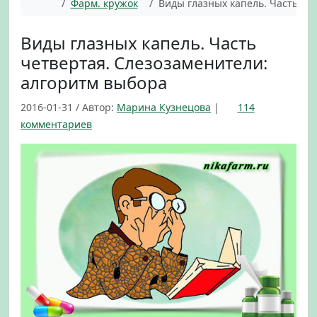
Главная
Фарм. кружок
Виды глазных капель. Часть че
Виды глазных капель. Часть
четвертая. Слезозаменители:
алгоритм выбора
2016-01-31
/
Автор:
Марина Кузнецова
|
114
к
комментариев
з
а
п
и
с
и
В
и
д
ы
г
л
а