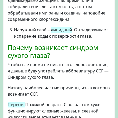
Давным-давно женщины во время плача
собирали свои слезы в емкость, а потом
обрабатывали ими раны и ссадины наподобие
современного хлоргексидина.
Наружный слой –
липидный
. Он задерживает
испарение воды с поверхности глаза.
Почему возникает синдром
сухого глаза?
Чтобы все время не писать это словосочетание,
я дальше буду употреблять аббревиатуру ССГ —
Синдром сухого глаза.
Назову наиболее частые причины, из-за которых
возникает ССГ.
Первое.
Пожилой возраст.
С возрастом хуже
функционируют слезные железы, и слезной
жидкости вырабатывается меньше.