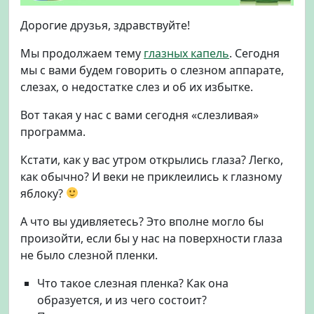
з
Дорогие друзья, здравствуйте!
н
ы
Мы продолжаем тему
глазных капель
. Сегодня
х
мы с вами будем говорить о слезном аппарате,
к
слезах, о недостатке слез и об их избытке.
а
п
Вот такая у нас с вами сегодня «слезливая»
е
программа.
л
ь
Кстати, как у вас утром открылись глаза? Легко,
.
Ч
как обычно? И веки не приклеились к глазному
а
яблоку?
с
т
А что вы удивляетесь? Это вполне могло бы
ь
произойти, если бы у нас на поверхности глаза
ч
не было слезной пленки.
е
т
Что такое слезная пленка? Как она
в
образуется, и из чего состоит?
е