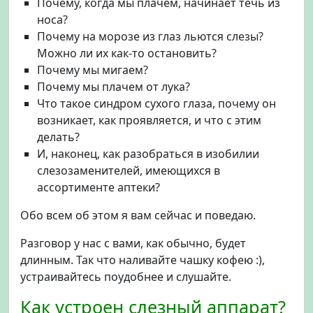
Почему, когда мы плачем, начинает течь из
р
носа?
т
Почему на морозе из глаз льются слезы?
а
Можно ли их как-то остановить?
я
.
Почему мы мигаем?
С
Почему мы плачем от лука?
л
Что такое синдром сухого глаза, почему он
е
возникает, как проявляется, и что с этим
з
делать?
о
И, наконец, как разобраться в изобилии
з
слезозаменителей, имеющихся в
а
м
ассортименте аптеки?
е
н
Обо всем об этом я вам сейчас и поведаю.
и
Разговор у нас с вами, как обычно, будет
т
е
длинным. Так что наливайте чашку кофею :),
л
устраивайтесь поудобнее и слушайте.
и
Как устроен слезный аппарат?
: