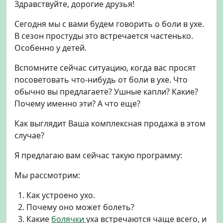
Здравствуйте, дорогие друзья!
л
и
Сегодня мы с вами будем говорить о боли в ухе.
т
В сезон простуды это встречается частенько.
у
Особенно у детей.
х
о
Вспомните сейчас ситуацию, когда вас просят
?
посоветовать что-нибудь от боли в ухе. Что
П
е
обычно вы предлагаете? Ушные капли? Какие?
р
Почему именно эти? А что еще?
в
а
Как выглядит Ваша комплексная продажа в этом
я
случае?
п
о
Я предлагаю вам сейчас такую программу:
м
о
Мы рассмотрим:
щ
ь
Как устроено ухо.
п
Почему оно может болеть?
р
Какие
болячки
уха встречаются чаще всего, и