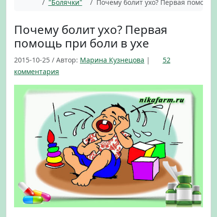
Главная
"Болячки"
Почему болит ухо? Первая помощь 
Почему болит ухо? Первая
помощь при боли в ухе
2015-10-25
/
Автор:
Марина Кузнецова
|
52
к
комментария
з
а
п
и
с
и
П
о
ч
е
м
у
б
о