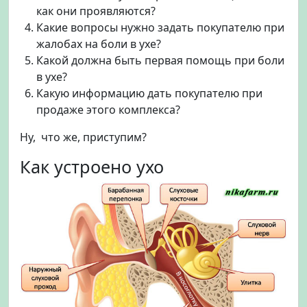
и
как они проявляются?
б
Какие вопросы нужно задать покупателю при
о
жалобах на боли в ухе?
л
Какой должна быть первая помощь при боли
и
в
в ухе?
у
Какую информацию дать покупателю при
х
продаже этого комплекса?
е
Ну, что же, приступим?
Как устроено ухо