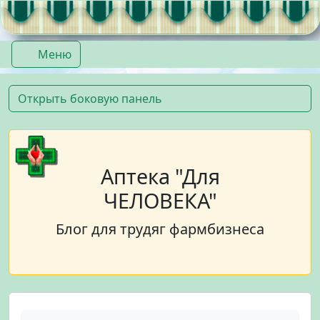
Перейти к содержимому
Перейти к футеру
Меню
Открыть боковую панель
Аптека "Для
ЧЕЛОВЕКА"
Блог для трудяг фармбизнеса