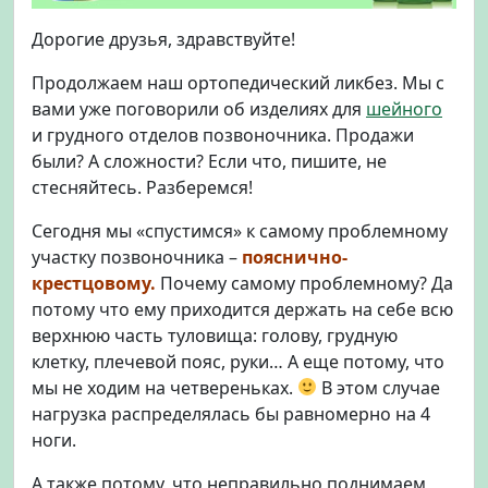
и
Дорогие друзья, здравствуйте!
ч
е
Продолжаем наш ортопедический ликбез. Мы с
с
вами уже поговорили об изделиях для
шейного
к
и грудного отделов позвоночника. Продажи
и
й
были? А сложности? Если что, пишите, не
п
стесняйтесь. Разберемся!
о
я
Сегодня мы «спустимся» к самому проблемному
с
участку позвоночника –
пояснично-
н
крестцовому.
Почему самому проблемному? Да
и
потому что ему приходится держать на себе всю
ч
верхнюю часть туловища: голову, грудную
н
клетку, плечевой пояс, руки… А еще потому, что
о
мы не ходим на четвереньках.
В этом случае
-
к
нагрузка распределялась бы равномерно на 4
р
ноги.
е
с
А также потому, что неправильно поднимаем