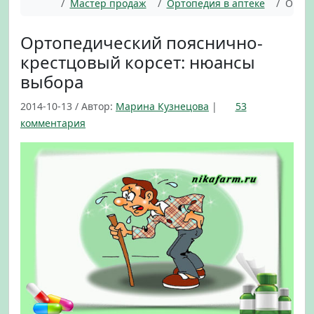
Главная
Мастер продаж
Ортопедия в аптеке
Ортоп
Ортопедический пояснично-
крестцовый корсет: нюансы
выбора
2014-10-13
/
Автор:
Марина Кузнецова
|
53
к
комментария
з
а
п
и
с
и
О
р
т
о
п
е
д