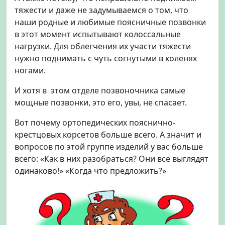
т
тяжести и даже не задумываемся о том, что
ц
наши родные и любимые поясничные позвонки
о
в этот момент испытывают колоссальные
в
нагрузки. Для облегчения их участи тяжести
ы
нужно поднимать с чуть согнутыми в коленях
й
к
ногами.
о
И хотя в этом отделе позвоночника самые
р
с
мощные позвонки, это его, увы, не спасает.
е
Вот почему ортопедических пояснично-
т
:
крестцовых корсетов больше всего. А значит и
н
вопросов по этой группе изделий у вас больше
ю
всего: «Как в них разобраться? Они все выглядят
а
одинаково!» «Когда что предложить?»
н
с
ы
в
ы