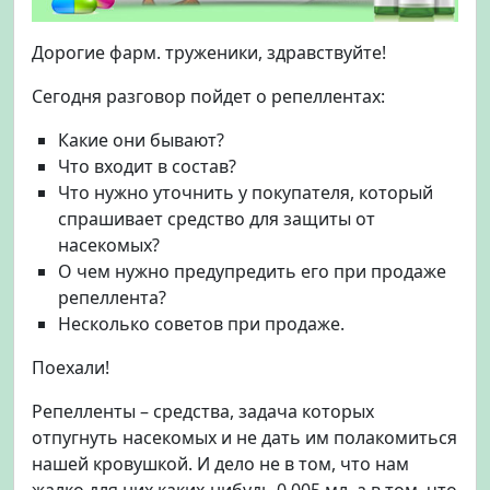
т
ы
Дорогие фарм. труженики, здравствуйте!
:
к
Сегодня разговор пойдет о репеллентах:
р
а
Какие они бывают?
т
Что входит в состав?
к
Что нужно уточнить у покупателя, который
и
спрашивает средство для защиты от
й
л
насекомых?
и
О чем нужно предупредить его при продаже
к
репеллента?
б
Несколько советов при продаже.
е
з
Поехали!
,
н
Репелленты – средства, задача которых
ю
отпугнуть насекомых и не дать им полакомиться
а
нашей кровушкой. И дело не в том, что нам
н
жалко для них каких-нибудь 0,005 мл, а в том, что