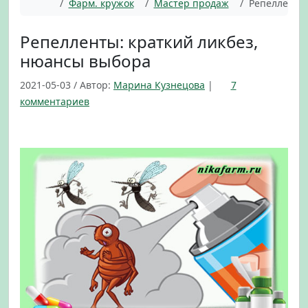
Главная
Фарм. кружок
Мастер продаж
Репелленты:
Репелленты: краткий ликбез,
нюансы выбора
2021-05-03
/
Автор:
Марина Кузнецова
|
7
к
комментариев
з
а
п
и
с
и
Р
е
п
е
л
л
е
н