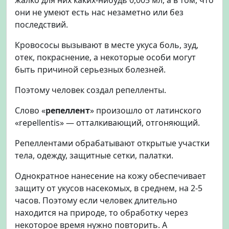
с
они не умеют есть нас незаметно или без
ы
последствий.
в
ы
Кровососы вызывают в месте укуса боль, зуд,
б
о
отек, покраснение, а некоторые особи могут
р
быть причиной серьезных болезней.
а
Поэтому человек создал репелленты.
Слово «
репеллент
» произошло от латинского
«repellentis» — отталкивающий, отгоняющий.
Репеллентами обрабатывают открытые участки
тела, одежду, защитные сетки, палатки.
Однократное нанесение на кожу обеспечивает
защиту от укусов насекомых, в среднем, на 2-5
часов. Поэтому если человек длительно
находится на природе, то обработку через
некоторое время нужно повторить. А