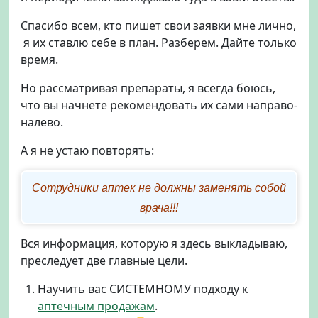
о
в
Спасибо всем, кто пишет свои заявки мне лично,
и
я их ставлю себе в план. Разберем. Дайте только
п
время.
р
и
Но рассматривая препараты, я всегда боюсь,
д
что вы начнете рекомендовать их сами направо-
и
налево.
а
б
А я не устаю повторять:
е
т
е
Сотрудники аптек не должны заменять собой
I
врача!!!
и
I
Вся информация, которую я здесь выкладываю,
I
преследует две главные цели.
т
и
Научить вас СИСТЕМНОМУ подходу к
п
аптечным продажам
.
а