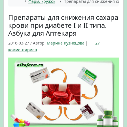
Главная
Фарм. кружок
Препараты для снижения сахара 
Препараты для снижения сахара
крови при диабете I и II типа.
Азбука для Аптекаря
2016-03-27
/
Автор:
Марина Кузнецова
|
27
к
комментариев
з
а
п
и
с
и
П
р
е
п
а
р
а