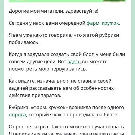
т
Дорогие мои читатели, здравствуйте!
ы
д
Сегодня у нас с вами очередной
фарм. кружок.
л
я
Я вам уже как-то говорила, что я этой рубрики
с
побаиваюсь.
н
и
Когда я задумала создать свой блог, у меня были
ж
совсем другие цели. Вот
здесь
вы можете
е
посмотреть мою первую запись.
н
и
Как видите, изначально я не ставила своей
я
задачей рассказывать вам об особенностях
с
а
действия препаратов.
х
Рубрика «фарм. кружок» возникла после одного
а
р
опроса
, который я как-то проводила на блоге.
а
к
Опрос не закрыт. Так что можете поучаствовать.
р
Я периодически заглядываю туда в ваши ответы.