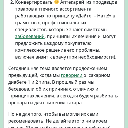
.
Конвертировать
Аптекарей из продавцов
А
товаров аптечного ассортимента,
з
работающих по принципу «Дайте! – Нате!» в
б
грамотных, профессиональных
у
специалистов, которые знают симптомы
к
заболеваний
, принципы их лечения и могут
а
предложить каждому покупателю
д
л
комплексное решение его проблемы,
я
включая визит к врачу (при необходимости).
А
п
Сегодняшняя тема является продолжением
т
предыдущей, когда мы
говорили
о сахарном
е
диабете 1 и 2 типа. В прошлый раз мы
к
беседовали об их причинах, отличиях и
а
принципах лечения, а сегодня будем разбирать
р
препараты для снижения сахара.
я
Но не для того, чтобы вы могли их сами
рекомендовать! Не делайте этого ни в коем
случае! (Я как-то была свидетельницей этого).