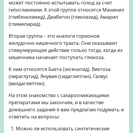
может постоянно испытывать голод за счет
гипогликемии. К этой группе относятся Манинил
(глибенкламид), Диабетон (гликлазид), Амарил
(глимепирид).
Вторая группа – это аналоги гормонов
желудочно-кишечного тракта. Они оказывают
стимулирующее действие только тогда, когда из
кишечника начинает поступать глюкоза.
К ним относятся Баета (эксенатид), Виктоза
(лираглутид), Янувия (сидаглиптин), Галвус
(вилдаглиптин).
На этом знакомство с сахароснижающими
препаратами мы закончим, и в качестве
домашнего задания я вам предлагаю подумать и
ответить на вопросы:
Можно ли использовать синтетические