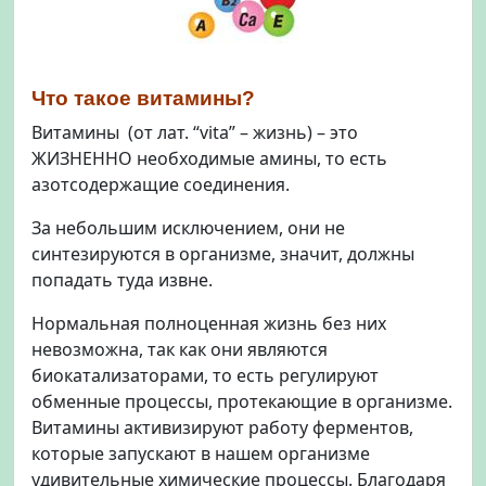
я
т
о
ч
н
Что такое витамины?
о
Витамины (от лат. “vita” – жизнь) – это
г
ЖИЗНЕННО необходимые амины, то есть
о
азотсодержащие соединения.
в
ы
За небольшим исключением, они не
б
синтезируются в организме, значит, должны
о
попадать туда извне.
р
а
Нормальная полноценная жизнь без них
невозможна, так как они являются
биокатализаторами, то есть регулируют
обменные процессы, протекающие в организме.
Витамины активизируют работу ферментов,
которые запускают в нашем организме
удивительные химические процессы. Благодаря