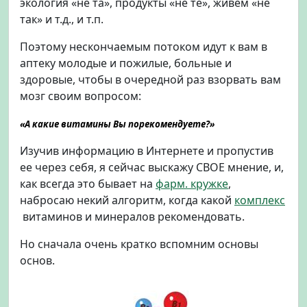
экология «не та», продукты «не те», живем «не
7
так» и т.д., и т.п.
в
о
Поэтому нескончаемым потоком идут к вам в
п
аптеку молодые и пожилые, больные и
р
здоровые, чтобы в очередной раз взорвать вам
о
с
мозг своим вопросом:
о
в
«А какие витамины Вы порекомендуете?»
п
Изучив информацию в Интернете и пропустив
о
ее через себя, я сейчас выскажу СВОЕ мнение, и,
к
у
как всегда это бывает на
фарм. кружке
,
п
набросаю некий алгоритм, когда какой
комплекс
а
витаминов и минералов рекомендовать.
т
е
Но сначала очень кратко вспомним основы
л
основ.
ю
д
л