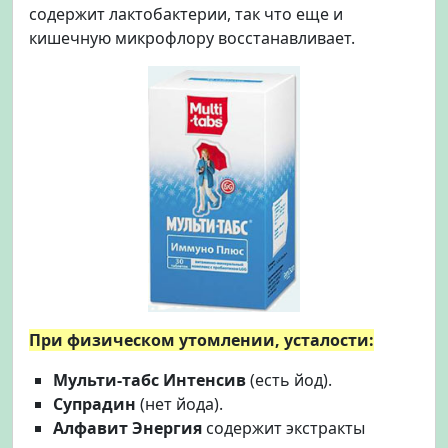
содержит лактобактерии, так что еще и
кишечную микрофлору восстанавливает.
При физическом утомлении, усталости:
Мульти-табс Интенсив
(есть йод).
Супрадин
(нет йода).
Алфавит Энергия
содержит экстракты