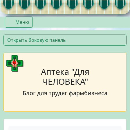
Перейти к содержимому
Перейти к футеру
Меню
Открыть боковую панель
Аптека "Для
ЧЕЛОВЕКА"
Блог для трудяг фармбизнеса