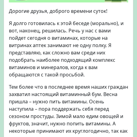
с
Дорогие друзья, доброго времени суток!
в
и
Я долго готовилась к этой беседе (морально), и
т
вот, наконец, решилась. Речь у нас с вами
а
пойдет сегодня о витаминах, которые на
м
и
витринах аптек занимают не одну полку. Я
н
представляю, как сложно вам среди них
о
подобрать наиболее подходящий комплекс
в
витаминов и минералов, когда к вам
и
обращаются с такой просьбой.
м
и
Тем более что в последнее время наших граждан
н
захватил настоящий витаминный бум. Весна
е
пришла – нужно пить витамины. Осень
р
наступила – пора поддержать себя перед
а
л
сезоном простуды. Зимой мало едим овощей и
о
фруктов, значит, нужно попить витамины. А
в
некоторые принимают их круглогодично, так как
.