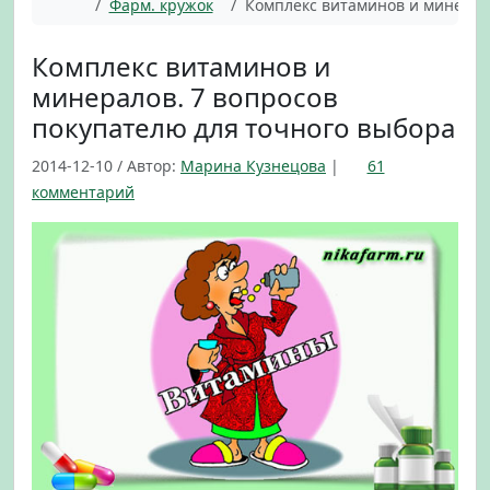
Главная
Фарм. кружок
Комплекс витаминов и минерало
Комплекс витаминов и
минералов. 7 вопросов
покупателю для точного выбора
2014-12-10
/
Автор:
Марина Кузнецова
|
61
к
комментарий
з
а
п
и
с
и
К
о
м
п
л
е
к