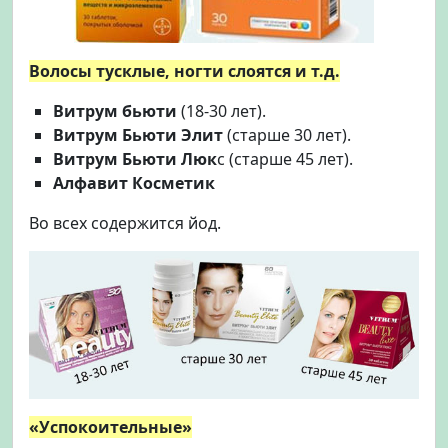
Волосы тусклые, ногти слоятся и т.д.
Витрум бьюти
(18-30 лет).
Витрум Бьюти Элит
(старше 30 лет).
Витрум Бьюти Люк
с (старше 45 лет).
Алфавит Косметик
Во всех содержится йод.
«Успокоительные»