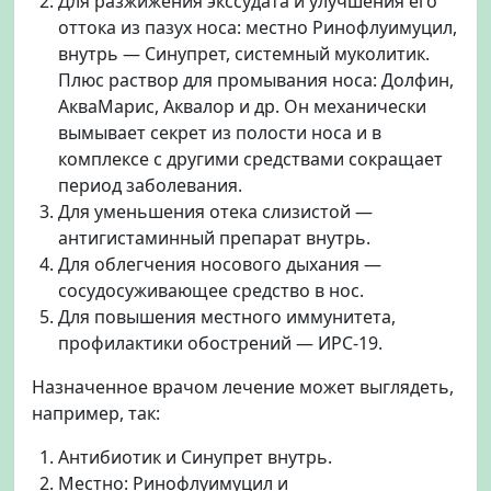
Для разжижения экссудата и улучшения его
оттока из пазух носа: местно Ринофлуимуцил,
внутрь — Синупрет, системный муколитик.
Плюс раствор для промывания носа: Долфин,
АкваМарис, Аквалор и др. Он механически
вымывает секрет из полости носа и в
комплексе с другими средствами сокращает
период заболевания.
Для уменьшения отека слизистой —
антигистаминный препарат внутрь.
Для облегчения носового дыхания —
сосудосуживающее средство в нос.
Для повышения местного иммунитета,
профилактики обострений — ИРС-19.
Назначенное врачом лечение может выглядеть,
например, так:
Антибиотик и Синупрет внутрь.
Местно: Ринофлуимуцил и