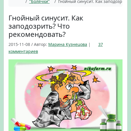
Главная
"Болячки"
Гнойный синусит. Как заподозрить
Гнойный синусит. Как
заподозрить? Что
рекомендовать?
2015-11-08
/
Автор:
Марина Кузнецова
|
37
к
комментариев
з
а
п
и
с
и
Г
н
о
й
н
ы
й