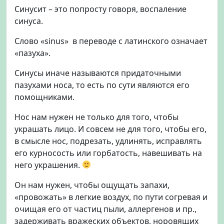
ь
Синусит – это попросту говоря, воспаление
?
синуса.
Ч
т
Слово «sinus» в переводе с латинского означает
о
«пазуха».
р
е
Синусы иначе называются придаточными
к
пазухами носа, то есть по сути являются его
о
помощниками.
м
е
Нос нам нужен не только для того, чтобы
н
украшать лицо. И совсем не для того, чтобы его,
д
в смысле нос, подрезать, удлинять, исправлять
о
его курносость или горбатость, навешивать на
в
а
него украшения.
т
Он нам нужен, чтобы ощущать запахи,
ь
?
«провожать» в легкие воздух, по пути согревая и
очищая его от частиц пыли, аллергенов и пр.,
задерживать вражеских объектов, норовящих