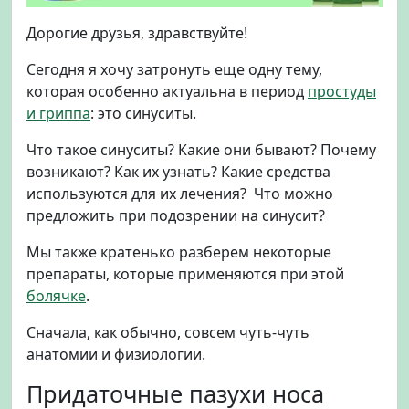
с
Дорогие друзья, здравствуйте!
и
н
Сегодня я хочу затронуть еще одну тему,
у
которая особенно актуальна в период
простуды
с
и гриппа
: это синуситы.
и
т
Что такое синуситы? Какие они бывают? Почему
.
возникают? Как их узнать? Какие средства
К
а
используются для их лечения? Что можно
к
предложить при подозрении на синусит?
з
а
Мы также кратенько разберем некоторые
п
препараты, которые применяются при этой
о
болячке
.
д
о
Сначала, как обычно, совсем чуть-чуть
з
анатомии и физиологии.
р
и
Придаточные пазухи носа
т