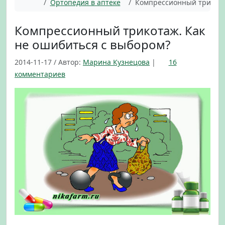
Главная
Ортопедия в аптеке
Компрессионный трикота
Компрессионный трикотаж. Как
не ошибиться с выбором?
2014-11-17
/
Автор:
Марина Кузнецова
|
16
к
комментариев
з
а
п
и
с
и
К
о
м
п
р
е
с
с