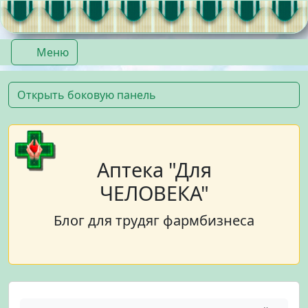
Перейти к содержимому
Перейти к футеру
Меню
Открыть боковую панель
Аптека "Для
ЧЕЛОВЕКА"
Блог для трудяг фармбизнеса