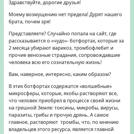
Здравствуйте, дорогие друзья!
и
о
Моему возмущению нет предела! Дурят нашего
н
брата, почем зря!
н
ы
Представляете? Случайно попала на сайт, где
й
рассказывается о «чудо»- ботфортах, которые за
т
2 месяца убирают варикоз, тромбофлебит и
р
и
прочие венозные страдания, сопровождавшие
к
человека всю его сознательную жизнь!
о
т
Вам, наверное, интересно, каким образом?
а
ж
В этих ботфортах содержатся «волшебные»
.
микросферы, которые, якобы растворяют все,
К
что человек приобрел в процессе своей жизни
а
на грешной Земле: токсины, микробы, вирусы,
к
паразиты, грибы и прочую дрянь. А самое
н
главное, растворяют тромбы, что, по мнению
е
владельцев этого ресурса, является главной
о