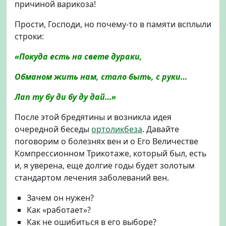
ш
причиной варикоза!
и
Прости, Господи, но почему-то в памяти всплыли
б
и
строки:
т
ь
«Покуда есть на свете дураки,
с
Обманом жить нам, стало быть, с руки…
я
с
Лап ту бу ди бу ду дай…»
в
ы
После этой бредятины и возникла идея
б
очередной беседы
ортоликбеза
. Давайте
о
р
поговорим о болезнях вен и о Его Величестве
о
Компрессионном Трикотаже, который был, есть
м
и, я уверена, еще долгие годы будет золотым
?
стандартом лечения заболеваний вен.
Зачем он нужен?
Как «работает»?
Как не ошибиться в его выборе?