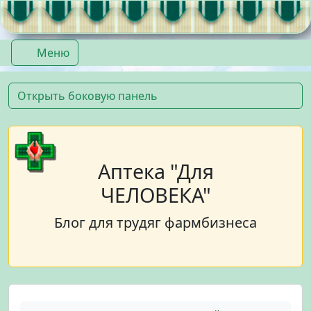
Перейти к содержимому
Перейти к футеру
Меню
Открыть боковую панель
Аптека "Для
ЧЕЛОВЕКА"
Блог для трудяг фармбизнеса