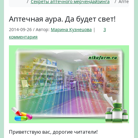
Главная
Секреты аптечного мерчендайзинга
Аптечная
Аптечная аура. Да будет свет!
2014-09-26
/
Автор:
Марина Кузнецова
|
3
к
комментария
з
а
п
и
с
и
А
п
т
е
ч
н
а
я
Приветствую вас, дорогие читатели!
а