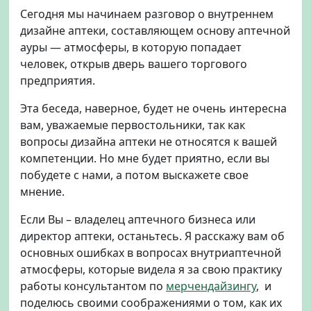
у
Сегодня мы начинаем разговор о внутреннем
р
дизайне аптеки, составляющем основу аптечной
а
ауры — атмосферы, в которую попадает
.
Д
человек, открыв дверь вашего торгового
а
предприятия.
б
у
Эта беседа, наверное, будет не очень интересна
д
вам, уважаемые первостольники, так как
е
вопросы дизайна аптеки не относятся к вашей
т
компетенции. Но мне будет приятно, если вы
с
побудете с нами, а потом выскажете свое
в
мнение.
е
т
Если Вы – владелец аптечного бизнеса или
!
директор аптеки, останьтесь. Я расскажу вам об
основных ошибках в вопросах внутриаптечной
атмосферы, которые видела я за свою практику
работы консультантом по
мерчендайзингу
, и
поделюсь своими соображениями о том, как их