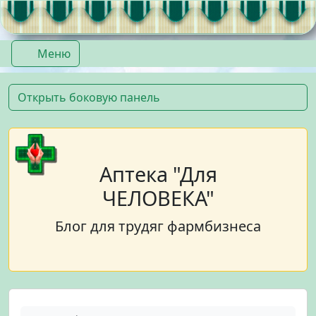
Перейти к содержимому
Перейти к футеру
Меню
Открыть боковую панель
Аптека "Для
ЧЕЛОВЕКА"
Блог для трудяг фармбизнеса